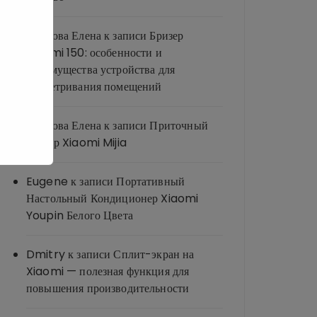
Иванова Елена
к записи
Бризер
Xiaomi 150: особенности и
преимущества устройства для
проветривания помещений
Иванова Елена
к записи
Приточный
бризер Xiaomi Mijia
Eugene
к записи
Портативный
Настольный Кондиционер Xiaomi
Youpin Белого Цвета
Dmitry
к записи
Сплит-экран на
Xiaomi — полезная функция для
повышения производительности