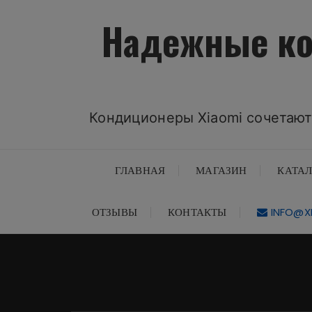
Перейти
Надежные ко
к
содержимому
Кондиционеры Xiaomi сочетают
ГЛАВНАЯ
МАГАЗИН
КАТА
ОТЗЫВЫ
КОНТАКТЫ
INFO@XI