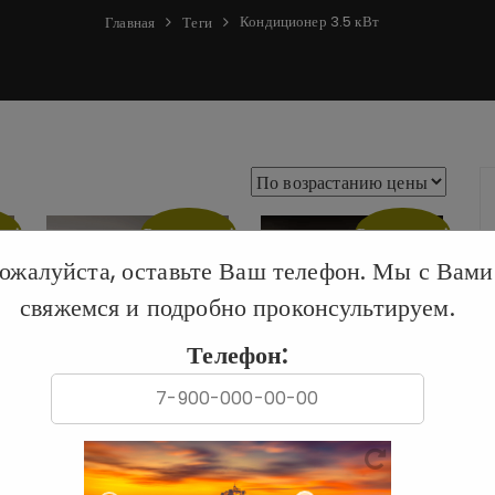
Кондиционер 3.5 кВт
Главная
Теги
жа!
Распродажа!
Распродажа!
ожалуйста, оставьте Ваш телефон. Мы с Вами
свяжемся и подробно проконсультируем.
Телефон:
Кондиционер Xiaomi
Кондиционер Xiaomi
Сплит система
Сплит система
инвертор Mijia Air
инвертор Mijia Air
Conditioner KFR-
Conditioner 35GW-