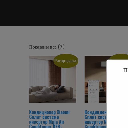
Цены:
Показаны все (7)
по
Распродажа!
Распрода
возрастанию
П
Кондиционер Xiaomi
Кондиционер Xiaomi
Сплит система
Сплит система
инвертор Mijia Air
инвертор Mijia Air
Conditioner KFR-
Conditioner 35GW-