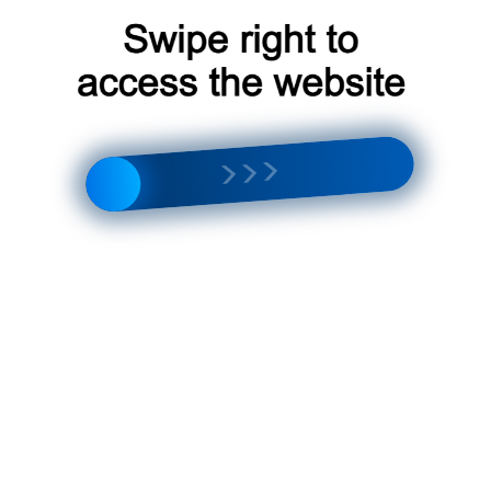
ва кондиционера Xiaomi 75GW NA30 M1A1. Отзывы и
площадках и форумах.
.
та, стильный дизайн и удобное управление.
ь установки.
временное и эффективное решение для обеспечения
С его помощью вы сможете создать оптимальные условия
олько оборудование высокого качества, но и уверенность