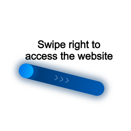
оты:
воздуха в помещении
ия в холодное время года
свежего воздуха извне
ктерий и других загрязнений из воздуха
ования Xiaomi Fresh Air
имуществ:
сколько функций, что экономит место в помещении
ством с помощью смартфона или голосового помощника